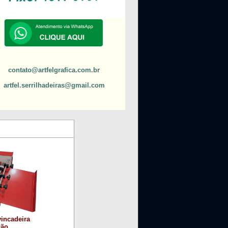
contato@artfelgrafica.com.br
artfel.serrilhadeiras@gmail.com
vincadeira
ção